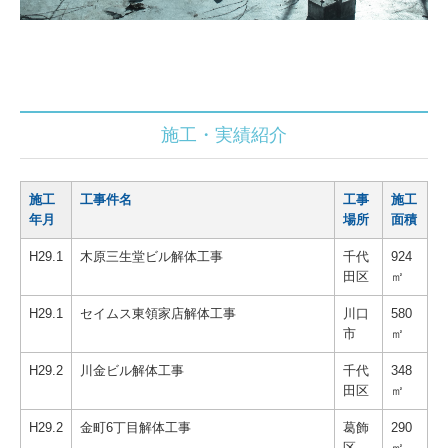
施工・実績紹介
施工
工事件名
工事
施工
年月
場所
面積
H29.1
木原三生堂ビル解体工事
千代
924
田区
㎡
H29.1
セイムス東領家店解体工事
川口
580
市
㎡
H29.2
川金ビル解体工事
千代
348
田区
㎡
H29.2
金町6丁目解体工事
葛飾
290
区
㎡