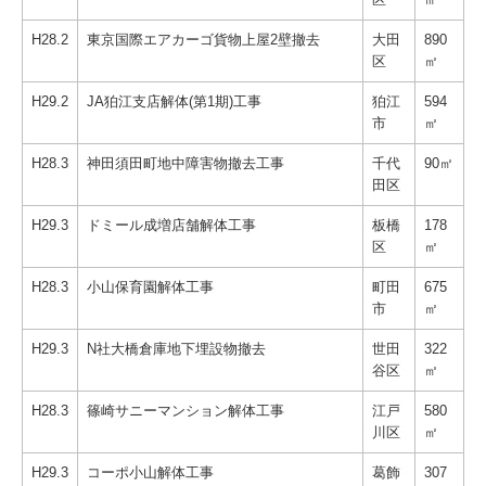
H28.2
東京国際エアカーゴ貨物上屋2壁撤去
大田
890
区
㎡
H29.2
JA狛江支店解体(第1期)工事
狛江
594
市
㎡
H28.3
神田須田町地中障害物撤去工事
千代
90㎡
田区
H29.3
ドミール成増店舗解体工事
板橋
178
区
㎡
H28.3
小山保育園解体工事
町田
675
市
㎡
H29.3
N社大橋倉庫地下埋設物撤去
世田
322
谷区
㎡
H28.3
篠崎サニーマンション解体工事
江戸
580
川区
㎡
H29.3
コーポ小山解体工事
葛飾
307