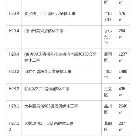
区
㎡
H28.4
北沢四丁目百瀬ビル解体工事
世田
476
谷区
㎡
H29.4
旧白田美術店解体工事
さい
264
たま
㎡
市
H28.4
(独)地域医療機能推進機構本部JCHO会館
新宿
1237
解体工事
区
㎡
H28.2
日本金属鋳造工業解体工事
川口
1498
市
㎡
H28.2
谷在家2丁目計画解体工事
足立
495
区
㎡
H28.1
大井競馬場903投票所解体工事
品川
2640
区
㎡
H27.1
大関堀切3丁目計画解体工事
葛飾
207
2
区
㎡