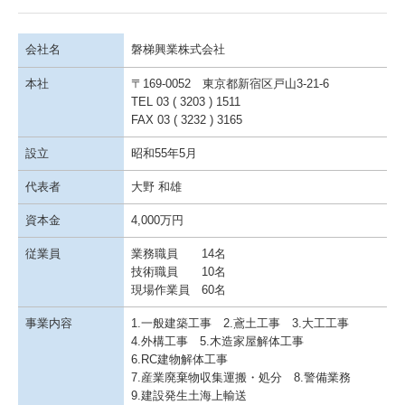
会社名
磐梯興業株式会社
本社
〒169-0052 東京都新宿区戸山3-21-6
TEL 03 ( 3203 ) 1511
FAX 03 ( 3232 ) 3165
設立
昭和55年5月
代表者
大野 和雄
資本金
4,000万円
従業員
業務職員 14名
技術職員 10名
現場作業員 60名
事業内容
1.一般建築工事 2.鳶土工事 3.大工工事
4.外構工事 5.木造家屋解体工事
6.RC建物解体工事
7.産業廃棄物収集運搬・処分 8.警備業務
9.建設発生土海上輸送